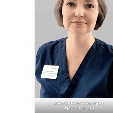
Кузнецова Наталья Владимировна
,
Врач-офтальмолог