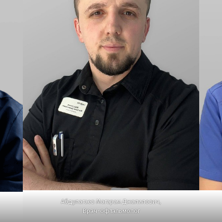
Абдулагаев Магарам Джалилович
,
Врач-офтальмолог