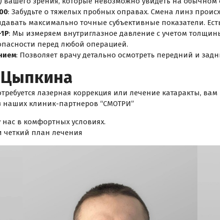
) вашего зрения, которые невозможно увидеть на обычном
00
: Забудьте о тяжелых пробных оправах. Смена линз проис
выдавать максимально точные субъективные показатели. Ест
-1P
: Мы измеряем внутриглазное давление с учетом толщин
опасности перед любой операцией.
нием
: Позволяет врачу детально осмотреть передний и задн
. Цыпкина
отребуется лазерная коррекция или лечение катаракты, вам
з наших клиник-партнеров “СМОТРИ”
 нас в комфортных условиях.
 четкий план лечения