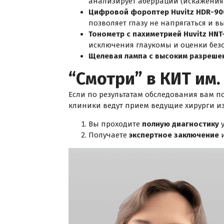
анализирует аберрации (искажения
Цифровой фороптер Huvitz HDR-90
позволяет глазу не напрягаться и 
Тонометр с пахиметрией Huvitz HNT
исключения глаукомы и оценки без
Щелевая лампа с высоким разреше
“Смотри” в КИТ им
Если по результатам обследования вам п
клиники ведут прием ведущие хирурги и
Вы проходите
полную диагностику
у
Получаете
экспертное заключение
и