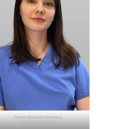
Розова Кристина Сергеевна
,
Врач-офтальмолог