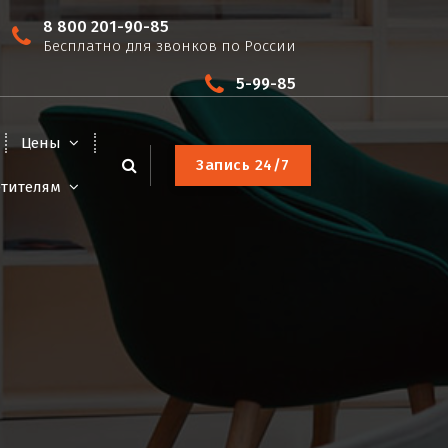
8 800 201-90-85
Бесплатно для звонков по России
5-99-85
Цены
З
а
п
и
с
ь
2
4
/
7
етителям