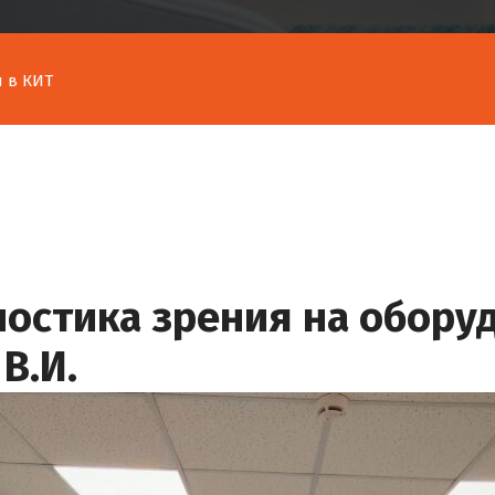
 в КИТ
остика зрения на оборуд
В.И.