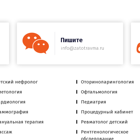
Пишите
info@zatotravma.ru
етский нефролог
Оториноларингология
иетология
Офтальмология
ардиология
Педиатрия
аммография
Процедурный кабинет
ануальная терапия
Ревматолог детский
ассаж
Рентгенологическое
обследование