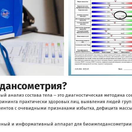
едансометрия?
 анализ состава тела – это диагностическая методика со
скрининга практически здоровых лиц, выявления людей гру
ентов с очевидными признаками избытка, дефицита массы т
очный и информативный аппарат для биоимпедансометрии