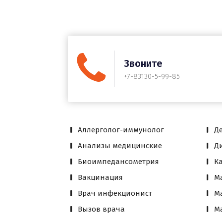
Звоните
+7-83130-5-99-85
Аллерголог-иммунолог
Д
Анализы медицинские
Д
Биоимпедансометрия
К
Вакцинация
М
Врач инфекционист
М
Вызов врача
М