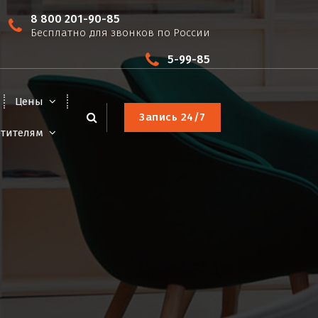
8 800 201-90-85
Бесплатно для звонков по России
5-99-85
Цены
З
а
п
и
с
ь
2
4
/
7
етителям