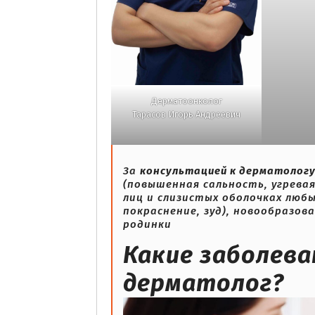
Дерматоонколог
Тарасов Игорь Андреевич
За
консультацией к дерматолог
(повышенная сальность, угревая 
лиц и слизистых оболочках любы
покраснение, зуд), новообразов
родинки
Какие заболева
дерматолог?