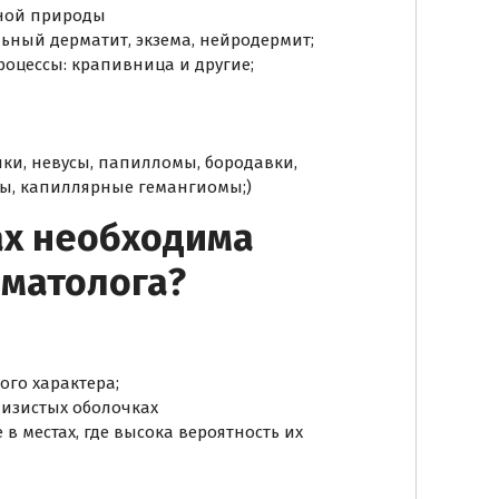
ной природы
ьный дерматит, экзема, нейродермит;
роцессы: крапивница и другие;
ки, невусы, папилломы, бородавки,
мы, капиллярные гемангиомы;)
ах необходима
рматолога?
го характера;
лизистых оболочках
в местах, где высока вероятность их