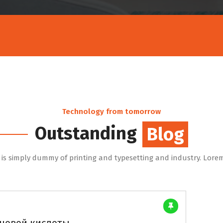
Technology from tomorrow
Outstanding
Blog
Blog
is simply dummy of printing and typesetting and industry. Lore
оновой кислоты