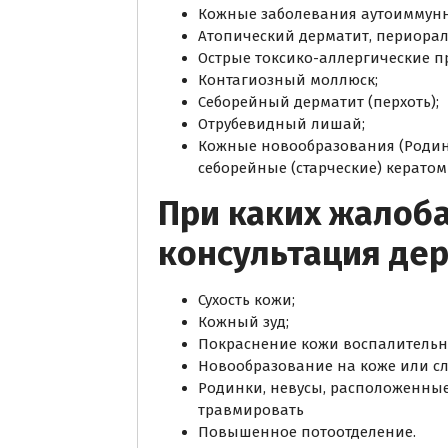
Кожные заболевания аутоиммун
Атопический дерматит, периорал
Острые токсико-аллергические п
Контагиозный моллюск;
Себорейный дерматит (перхоть);
Отрубевидный лишай;
Кожные новообразования (Родин
себорейные (старческие) керато
При каких жалоб
консультация де
Сухость кожи;
Кожный зуд;
Покраснение кожи воспалительно
Новообразование на коже или с
Родинки, невусы, расположенные 
травмировать
Повышенное потоотделение.