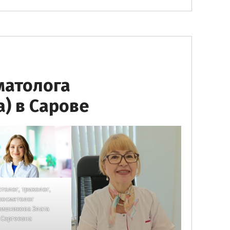
матолога
) в Сарове
толог, трихолог,
косметолог
вишникова Злата
Сергеевна