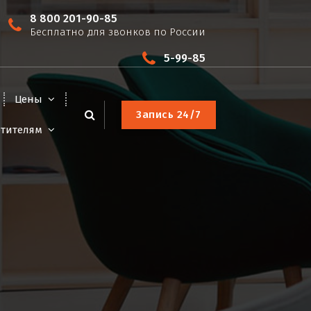
8 800 201-90-85
Бесплатно для звонков по России
5-99-85
Цены
З
а
п
и
с
ь
2
4
/
7
етителям