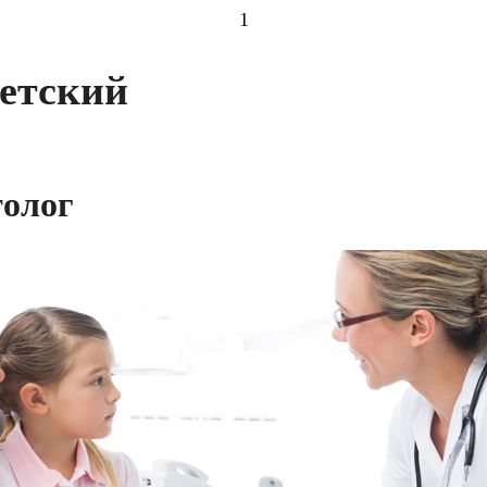
1
детский
толог