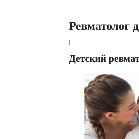
Ревматолог 
|
Детский ревма