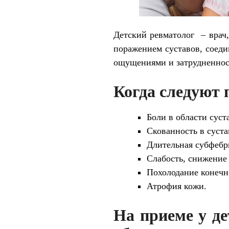
Детский ревматолог – врач
поражением суставов, соед
ощущениями и затрудненнос
Когда следуют 
Боли в области суст
Скованность в суста
Длительная субфебр
Слабость, снижение 
Похолодание конечн
Атрофия кожи.
На приеме у д